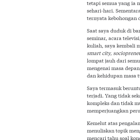
tetapi semua yang ia 
sehari-hari. Sementar
ternyata kebohongan d
Saat saya duduk di ba
seminar, acara televi
kuliah, saya kembali m
smart city, socioprene
lompat jauh dari semua
mengenai masa depan, 
dan kehidupan masa 
Saya termasuk beruntu
terjadi. Yang tidak s
kompleks dan tidak m
memperjuangkan per
Kemelut atas pengala
menuliskan topik men
mencari tahu soal kon