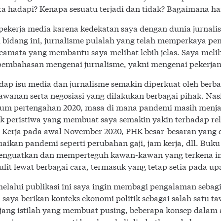
ta hadapi? Kenapa sesuatu terjadi dan tidak? Bagaimana 
pekerja media karena kedekatan saya dengan dunia jurnali
 bidang ini, jurnalisme pulalah yang telah memperkaya pem
acamata yang membantu saya melihat lebih jelas. Saya mel
 pembahasan mengenai jurnalisme, yakni mengenai pekerja
dap isu media dan jurnalisme semakin diperkuat oleh berbag
wanan serta negosiasi yang dilakukan berbagai pihak. Naska
elum pertengahan 2020, masa di mana pandemi masih menjadi
k peristiwa yang membuat saya semakin yakin terhadap rel
 Kerja pada awal November 2020, PHK besar-besaran yang 
aikan pandemi seperti perubahan gaji, jam kerja, dll. Buk
nguatkan dan memperteguh kawan-kawan yang terkena im
sulit lewat berbagai cara, termasuk yang tetap setia pada 
lalui publikasi ini saya ingin membagi pengalaman sebagi
saya berikan konteks ekonomi politik sebagai salah satu ta
ang istilah yang membuat pusing, beberapa konsep dalam a