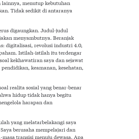
an lainnya, menutup kebutuhan
kan. Tidak sedikit di antaranya
erus digaungkan. Judul-judul
n ajakan menyambutnya. Beranjak
igitalisasi, revolusi industri 4.0,
paham. Istilah-istilah itu terdengar
 soal kekhawatiran saya dan sejawat
, pendidikan, keamanan, kesehatan,
al realita sosial yang benar-benar
bahwa hidup tidak hanya begitu
mengelola harapan dan
ulah yang melatarbelakangi saya
 Saya berusaha mempelajari dan
a-masa transisi menuju dewasa. Apa