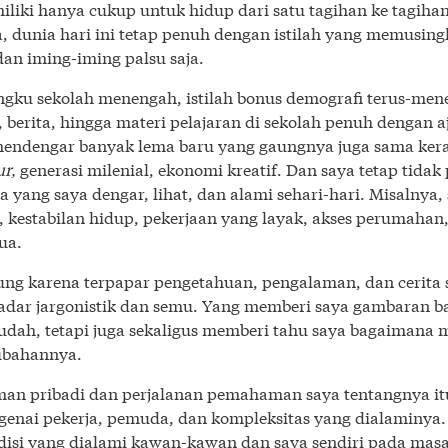
miliki hanya cukup untuk hidup dari satu tagihan ke tagih
a, dunia hari ini tetap penuh dengan istilah yang memusing
an iming-iming palsu saja.
ngku sekolah menengah, istilah bonus demografi terus-men
si, berita, hingga materi pelajaran di sekolah penuh denga
endengar banyak lema baru yang gaungnya juga sama keras: d
ur,
generasi milenial, ekonomi kreatif. Dan saya tetap tidak 
 yang saya dengar, lihat, dan alami sehari-hari. Misalnya,
kestabilan hidup, pekerjaan yang layak, akses perumahan
tua.
ng karena terpapar pengetahuan, pengalaman, dan cerita so
ekadar jargonistik dan semu. Yang memberi saya gambaran 
udah, tetapi juga sekaligus memberi tahu saya bagaimana 
ubahannya.
man pribadi dan perjalanan pemahaman saya tentangnya it
genai pekerja, pemuda, dan kompleksitas yang dialaminya.
disi yang dialami kawan-kawan dan saya sendiri pada mas